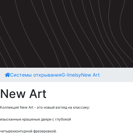
Cистемы открывания
G-line
Isy
New Art
New Art
Коллекция New Art - это новый взгляд на классику:
изысканные крашеные двери с глубокой
четырехконтурной фрезеровкой.