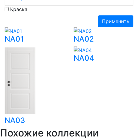
Краска
Применить
NA01
NA02
NA04
NA03
Похожие
коллекции