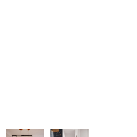
гармонія в його поєднанні з дизайном інтер’єру.
Latest news
Astori приглашает партнеров на "Архитектурную Практику
2023"
А special day for ASTORI
Portfolio