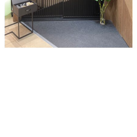
Astori - це не просто фабрика дверей. Це філософія, в
основі якої лежить розумний розподіл простору та