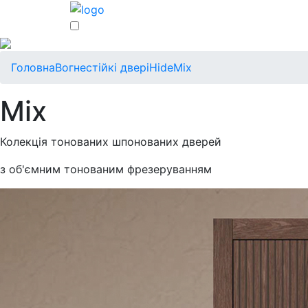
Головна
Вогнестійкі двері
Hide
Mix
Mix
Колекція тонованих шпонованих дверей
з об'ємним тонованим фрезеруванням