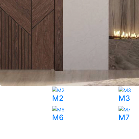
M2
M3
M6
M7