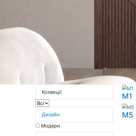
Колекції
M1
M5
Дизайн
Модерн