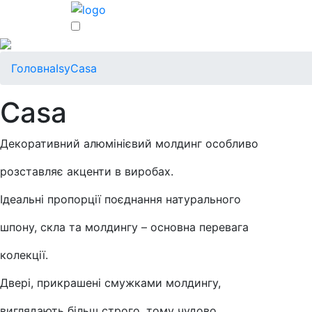
Головна
Isy
Casa
Casa
Декоративний алюмінієвий молдинг особливо
розставляє акценти в виробах.
Ідеальні пропорції поєднання натурального
шпону, скла та молдингу – основна перевага
колекції.
Двері, прикрашені смужками молдингу,
виглядають більш строго, тому чудово