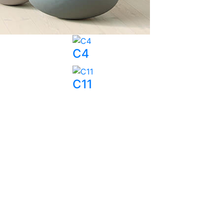
C4
C11