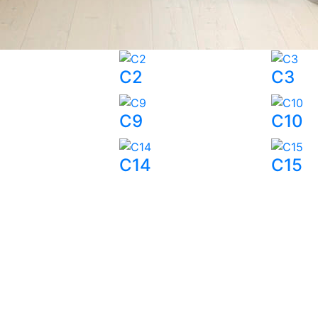
C2
C3
C9
C10
C14
C15