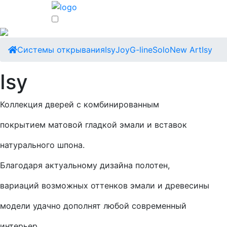
Cистемы открывания
Isy
Joy
G-line
Solo
New Art
Isy
Isy
Коллекция дверей с комбинированным
покрытием матовой гладкой эмали и вставок
натурального шпона.
Благодаря актуальному дизайна полотен,
вариаций возможных оттенков эмали и древесины
модели удачно дополнят любой современный
интерьер.