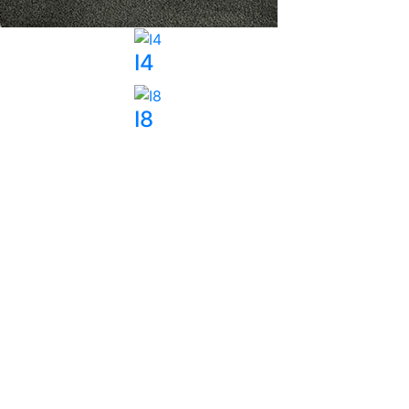
I4
I8