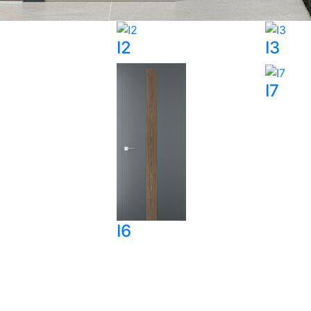
I2
I3
I7
I6