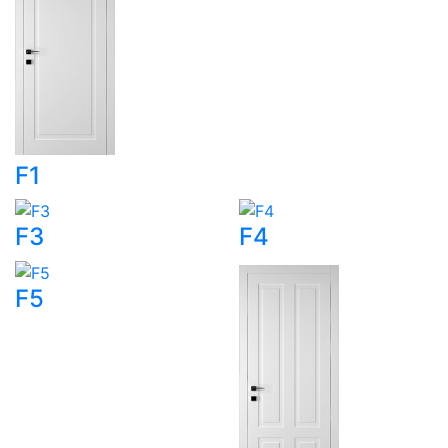
F1
F3
F4
F5