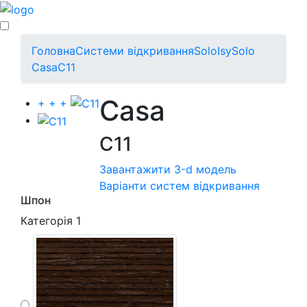
Головна
Системи відкривання
Solo
Isy
Solo
Casa
C11
Casa
+
+
+
C11
Завантажити 3-d модель
Варіанти систем відкривання
Шпон
Категорія 1