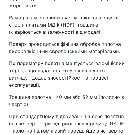
жорсткість.
Рама разом з наповнювачем обклеєна з двох
сторін плитами МДФ (HDF), товщина
їх
варіюється
в залежності від моделі.
Поверх проводиться фінішна обробка полотна
високоякісними європейськими матеріалами.
По периметру полотна монтується алюмінієвий
торець, що надає полотну завершеного
вигляд
у
і додає зносостійкості в процесі
експлуатації.
Товщина полотна - 40 мм або 52 мм (полотно з
чвертю).
При стандартному відкриванні на себе полотно
без ч
етверті
. При відкриванні всередину INSIDE
- полотно і алюмінієвий торець йде з четвертю.