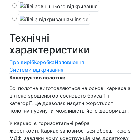
Технічні
характеристики
Про виріб
Коробка
Наповнення
Системи відкривання
Конструктив полотна:
Всі полотна виготовляються на основі каркаса з
цілісно
зрощеного
о соснового бруса 1-ї
категорії. Це дозволяє надати жорсткості
полотну і усунути можливість
його
деформації.
У каркасі
є
горизонтальні ребра
жорсткості.
Каркас заповнюється
обрешіткою
з
МДФ, завдяки чому конструкція має додаткову