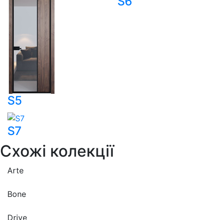
S6
S5
S7
Схожі
колекції
Arte
Bone
Drive