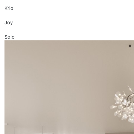
Krio
Joy
Solo