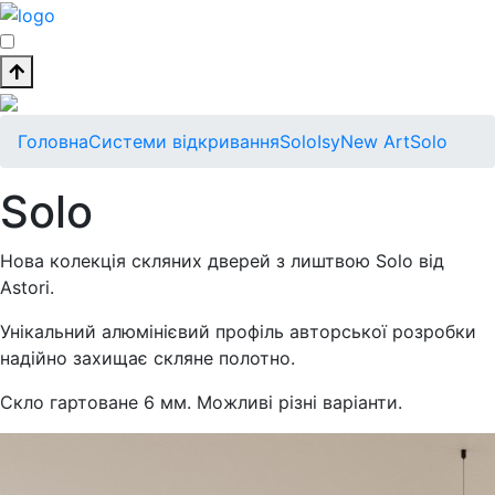
Головна
Системи відкривання
Solo
Isy
New Art
Solo
Solo
Нова колекція скляних дверей з лиштвою Solo від
Astori.
Унікальний алюмінієвий профіль авторської розробки
надійно захищає скляне полотно.
Скло гартоване 6 мм. Можливі різні варіанти.